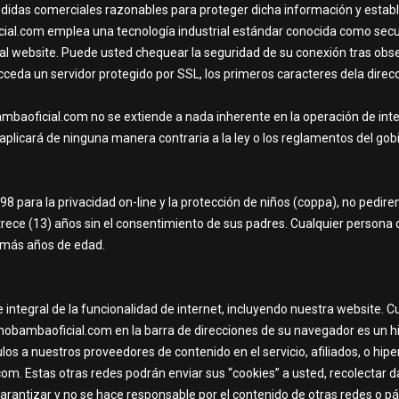
idas comerciales razonables para proteger dicha información y establ
al.com emplea una tecnología industrial estándar conocida como secur
al website. Puede usted chequear la seguridad de su conexión tras obser
da un servidor protegido por SSL, los primeros caracteres dela direcci
ambaoficial.com no se extiende a nada inherente en la operación de intern
aplicará de ninguna manera contraria a la ley o los reglamentos del gob
98 para la privacidad on-line y la protección de niños (coppa), no ped
ece (13) años sin el consentimiento de sus padres. Cualquier persona 
 más años de edad.
 integral de la funcionalidad de internet, incluyendo nuestra website. 
ermobambaoficial.com en la barra de direcciones de su navegador es un h
ulos a nuestros proveedores de contenido en el servicio, afiliados, o hip
m. Estas otras redes podrán enviar sus “cookies” a usted, recolectar da
antizar y no se hace responsable por el contenido de otras redes o pá