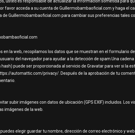
os, usted es responsable de actualizar la información sometida para q
 por favor acceda a su cuenta de Guillermobambaoficial.com y haga el ca
de Guillermobambaoficial.com para cambiar sus preferencias tales como
rmobambaoficial.com
s en la web, recopilamos los datos que se muestran en el formulario de 
e usuario del navegador para ayudar a la detección de spam.Una cadena 
hash) puede ser proporcionada al servicio de Gravatar para ver si la est
https://automattic.com/privacy/. Después de la aprobación de tu comentar
mentario.
vitar subir imágenes con datos de ubicación (GPS EXIF) incluidos. Los v
las imágenes de la web.
o puedes elegir guardar tu nombre, dirección de correo electrónico y web