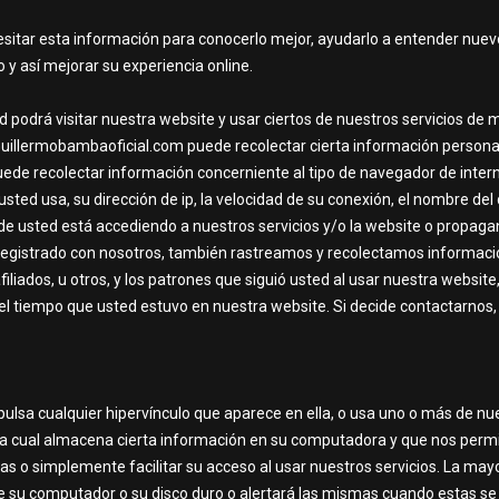
sitar esta información para conocerlo mejor, ayudarlo a entender nuevo
 y así mejorar su experiencia online.
d podrá visitar nuestra website y usar ciertos de nuestros servicios d
Guillermobambaoficial.com puede recolectar cierta información personal
de recolectar información concerniente al tipo de navegador de interne
ted usa, su dirección de ip, la velocidad de su conexión, el nombre del
ónde usted está accediendo a nuestros servicios y/o la website o propa
registrado con nosotros, también rastreamos y recolectamos informaci
iliados, u otros, y los patrones que siguió usted al usar nuestra websit
 el tiempo que usted estuvo en nuestra website. Si decide contactarnos,
pulsa cualquier hipervínculo que aparece en ella, o usa uno o más de n
”la cual almacena cierta información en su computadora y que nos permi
ias o simplemente facilitar su acceso al usar nuestros servicios. La ma
e su computador o su disco duro o alertará las mismas cuando estas se a