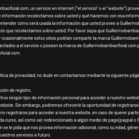
baoficial.com, un servicio en internet (“el servicio” o el “website”) p
 información recolectamos sobre usted y qué hacemos con esa informaci
entender cómo será usada la información que usted provee a Guillermob
ación que recolectamos sobre usted. Por favor sepa que Guillermobamba
et y ocasionalmente estos sitios podrían compartir la marca Guillermoba
onectados a el servicio o poseen la marca de Guillermobambaoficial.com 
ficial.com.
lítica de privacidad, no dude en contactarnos mediante la siguiente pág
ión de registro.
tros ningún tipo de información personal para acceder a nuestro websit
site. Sin embargo, podremos ofrecerle la oportunidad de registrarse c
rio registrarse para acceder a nuestra website, en caso de querer part
da curso, así como ser redireccionado a algún medio de pago(paypal o St
se le pida que nos provea información adicional, como su edad, género
uestros servicios a futuro.