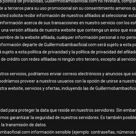
 política de privacidad, Guillermobambaoficial.com no revelará, compar
te a terceros para su uso promocional sin su consentimiento amenos qu
usted solicita recibir información de nuestros afiliados al seleccionar e
información acerca de sus transacciones en nuestro servicio con los est
e una versión afiliada de nuestra website que contenga un aviso que e
l nombre de la website afiliada, cualquier información personal o no-pe
información departe de Guillermobambaoficial.com será sujeto a esta pol
 sujeto a esta política de privacidad y la política de privacidad del afil
de crédito con redes afiliadas ni ningún otro tercero, excepto al servic
os servicios, podríamos enviar correos electrónicos y anuncios que so
podríamos proveer a nuestros usuarios con la opción de unirse a nuestra
stra website, servicios y ofertas, incluyendo las de Guillermobambaoficia
d para proteger la data que reside en nuestros servidores. Sin embar
emos garantizar la seguridad de nuestros servidores. Es también posibl
la transmisión de datos.
mbaoficial.com información sensible (ejemplo: contraseñas, números de 