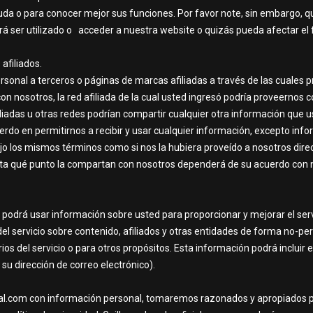
da o para conocer mejor sus funciones. Por favor note, sin embargo, qu
drá ser utilizado o acceder a nuestra website o quizás pueda afectar el
afiliados.
onal a terceros o páginas de marcas afiliadas a través de las cuales 
 con nosotros, la red afiliada de la cual usted ingresó podría proveerno
iliadas u otras redes podrían compartir cualquier otra información que 
erdo en permitirnos a recibir y usar cualquier información, excepto info
 bajo los mismos términos como si nos la hubiera proveído a nosotros di
ta qué punto la compartan con nosotros dependerá de su acuerdo con no
podrá usar información sobre usted para proporcionar y mejorar el ser
el servicio sobre contenido, afiliados y otras entidades de forma no-p
ios del servicio o para otros propósitos. Esta información podrá incluir 
 su dirección de correo electrónico).
al.com con información personal, tomaremos razonados y apropiados p