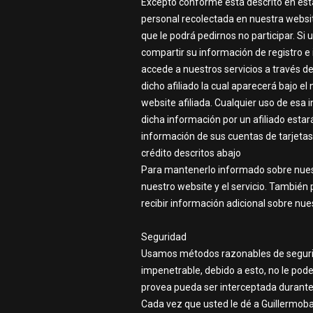
Excepto conforme está descrito en esta
personal recolectada en nuestra websi
que le podrá pedirnos no participar. Si 
compartir su información de registro e 
accede a nuestros servicios a través d
dicho afiliado la cual aparecerá bajo e
website afiliada. Cualquier uso de esa 
dicha información por un afiliado estará
información de sus cuentas de tarjetas 
crédito descritos abajo
Para mantenerlo informado sobre nuestr
nuestro website y el servicio. También 
recibir información adicional sobre nue
Seguridad
Usamos métodos razonables de segurida
impenetrable, debido a esto, no le pod
provea pueda ser interceptada durante 
Cada vez que usted le dé a Guillermoba